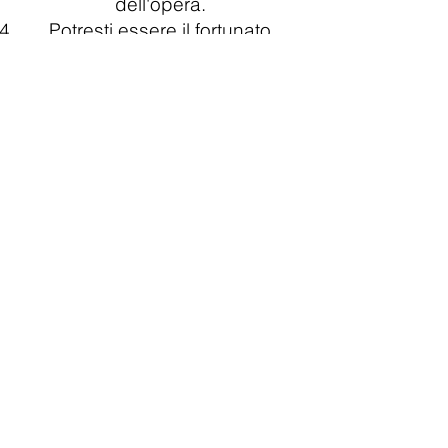
dell'opera.
Potresti essere il fortunato
vincitore! Se vinci, riceverai
l’opera d’arte direttamente a
casa tua.
Non perdere questa
straordinaria opportunità.
Partecipa ora e inizia a far parte
di questa avventura artistica!
aiutaci a condividere questa
meravigliosa iniziativa: