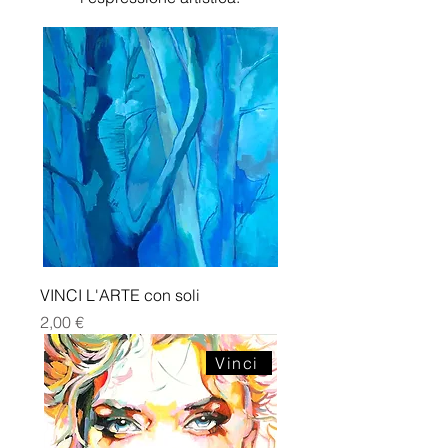
VINCI L'ARTE con soli
Prezzo
2,00 €
Vinci