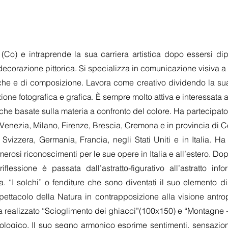
) e intraprende la sua carriera artistica dopo essersi diplo
decorazione pittorica. Si specializza in comunicazione visiva a 
che e di composizione. Lavora come creativo dividendo la sua 
zione fotografica e grafica. È sempre molto attiva e interessata
che basate sulla materia a confronto del colore. Ha partecipato
e a Venezia, Milano, Firenze, Brescia, Cremona e in provincia di
 Svizzera, Germania, Francia, negli Stati Uniti e in Italia. Ha
osi riconoscimenti per le sue opere in Italia e all’estero. Dopo
flessione è passata dall’astratto-figurativo all’astratto in
 “I solchi” o fenditure che sono diventati il suo elemento di
pettacolo della Natura in contrapposizione alla visione antropi
ha realizzato “Scioglimento dei ghiacci”(100x150) e “Montagne 
gico. Il suo segno armonico esprime sentimenti, sensazioni e