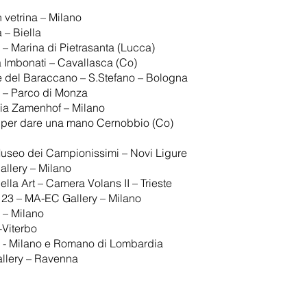
n vetrina – Milano
 – Biella
e – Marina di Pietrasanta (Lucca)
la Imbonati – Cavallasca (Co)
 del Baraccano – S.Stefano – Bologna
o – Parco di Monza
eria Zamenhof – Milano
o per dare una mano Cernobbio (Co)
 Museo dei Campionissimi – Novi Ligure
allery – Milano
lla Art – Camera Volans II – Trieste
23 – MA-EC Gallery – Milano
 – Milano
-Viterbo
ci - Milano e Romano di Lombardia
allery – Ravenna