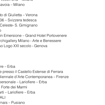
Savoia – Milano
to di Giulietta – Verona
006 – Svizzera tedesca
o Celeste- S. Gimignano
o
i in Emersione – Grand Hotel Portovenere
rchigallery Milano - Arte e Benessere
rso Logo XXI secolo - Genova
ere – Erba
 presso il Castello Estense di Ferrara
Biennale d’Arte Contemporanea – Firenze
ersonale – Lariofiere – Erba
 Forte dei Marmi
i – Lariofiere – Erba
ALI
rnais – Pusiano