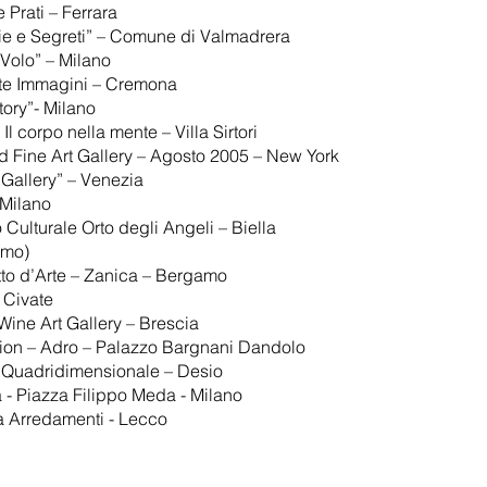
Prati – Ferrara
ie e Segreti” – Comune di Valmadrera
 Volo” – Milano
rte Immagini – Cremona
tory”- Milano
 corpo nella mente – Villa Sirtori
d Fine Art Gallery – Agosto 2005 – New York
Gallery” – Venezia
 Milano
Culturale Orto degli Angeli – Biella
omo)
tto d’Arte – Zanica – Bergamo
 Civate
Wine Art Gallery – Brescia
tion – Adro – Palazzo Bargnani Dandolo
o Quadridimensionale – Desio
 - Piazza Filippo Meda - Milano
la Arredamenti - Lecco