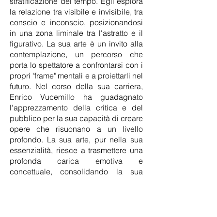
stratificazione del tempo. Egli esplora
la relazione tra visibile e invisibile, tra
conscio e inconscio, posizionandosi
in una zona liminale tra l'astratto e il
figurativo. La sua arte è un invito alla
contemplazione, un percorso che
porta lo spettatore a confrontarsi con i
propri "frame" mentali e a proiettarli nel
futuro.
Nel corso della sua carriera,
Enrico Vucemillo ha guadagnato
l'apprezzamento della critica e del
pubblico per la sua capacità di creare
opere che risuonano a un livello
profondo. La sua arte, pur nella sua
essenzialità, riesce a trasmettere una
profonda carica emotiva e
concettuale, consolidando la sua
posizione come figura significativa nel
panorama artistico contemporaneo.
Le sue esposizioni e il suo lavoro
continuano a esplorare i confini de
lla