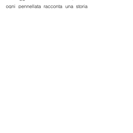
ogni pennellata racconta una storia
unica.
per info sull'artista contattateci via e-mail
INDIRIZZO
Padova
Vicenza
Italia
CONTATTI