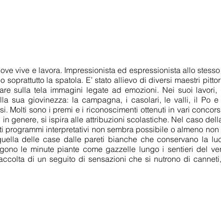
ove vive e lavora. Impressionista ed espressionista allo stesso
do soprattutto la spatola. E’ stato allievo di diversi maestri pittor
rtare sulla tela immagini legate ad emozioni. Nei suoi lavori,
lla sua giovinezza: la campagna, i casolari, le valli, il Po 
 Molti sono i premi e i riconoscimenti ottenuti in vari concorsi.
, in genere, si ispira alle attribuzioni scolastiche. Nel caso della
ti programmi interpretativi non sembra possibile o almeno non 
 quella delle case dalle pareti bianche che conservano la luc
ono le minute piante come gazzelle lungo i sentieri del vento
accolta di un seguito di sensazioni che si nutrono di canneti,